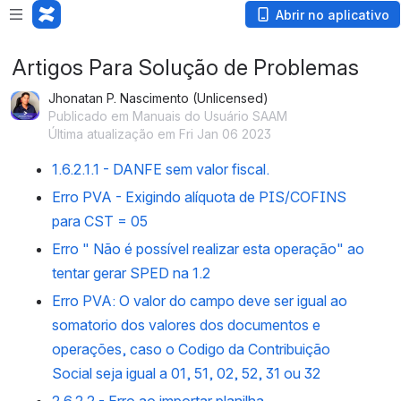
Abrir no aplicativo
Artigos Para Solução de Problemas
Jhonatan P. Nascimento (Unlicensed)
Publicado em Manuais do Usuário SAAM
Última atualização em Fri Jan 06 2023
1.6.2.1.1 - DANFE sem valor fiscal.
Erro PVA - Exigindo alíquota de PIS/COFINS
para CST = 05
Erro " Não é possível realizar esta operação" ao
tentar gerar SPED na 1.2
Erro PVA: O valor do campo deve ser igual ao
somatorio dos valores dos documentos e
operações, caso o Codigo da Contribuição
Social seja igual a 01, 51, 02, 52, 31 ou 32