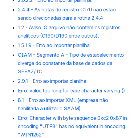
2.6.2.2 - Erro ao importar planilha.
2.4.4 - As notas do registro C170 não estão
sendo direcionadas para a rotina 2.4.4
1.2 - Aviso: O arquivo não contém os registros
analíticos (C190/D190 entre outros).
1.5.1.9 - Erro ao importar planilha.
GIAM - Segmento A - Tipo de estabelecimento
diverge do constante da base de dados da
SEFAZ/TO.
2.9.1 - Erro ao importar planilha.
Erro: value too long for type character varying ()
8.1 - Erro ao importar XML (empresa não
habilitada a utilizar o SAAM)
Erro: Character with byte sequence 0xc2 0x87 in
encoding "UTF8" has no equivalent in encoding
"WIN1252"