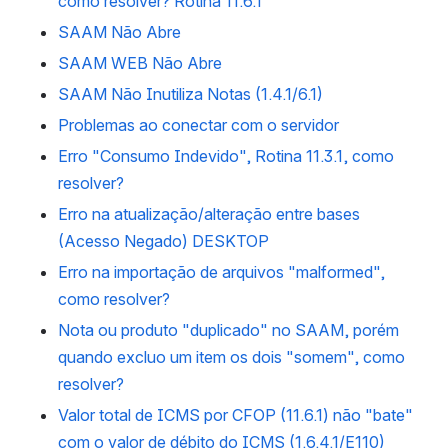
como resolver? Rotina 11.6.1
SAAM Não Abre
SAAM WEB Não Abre
SAAM Não Inutiliza Notas (1.4.1/6.1)
Problemas ao conectar com o servidor
Erro "Consumo Indevido", Rotina 11.3.1, como
resolver?
Erro na atualização/alteração entre bases
(Acesso Negado) DESKTOP
Erro na importação de arquivos "malformed",
como resolver?
Nota ou produto "duplicado" no SAAM, porém
quando excluo um item os dois "somem", como
resolver?
Valor total de ICMS por CFOP (11.6.1) não "bate"
com o valor de débito do ICMS (1.6.4.1/E110)