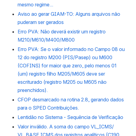
mesmo regime...
Aviso ao gerar GIAM-TO: Alguns arquivos não
puderam ser gerados
Erro PVA: Não deverá existir um registro
M210/M610/M400/M800
Erro PVA: Se o valor informado no Campo 08 ou
12 do registro M200 (PIS/Pasep) ou M600
(COFINS) for maior que zero, pelo menos 01
(um) registro filho M205/M605 deve ser
escriturado (registro M205 ou M605 não
preenchidos).
CFOP desmarcado na rotina 2.8, gerando dados
para o SPED Contribuições.
Lentidão no Sistema - Sequência de Verificação
Valor inválido. A soma do campo VL_ICMS/
VL_BASE ICMS dos registros analíticos (C190,